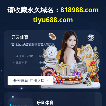
公司简介
核心产品
业务范围
新闻中心
九游 SPORTS
核心产品
更多 >>