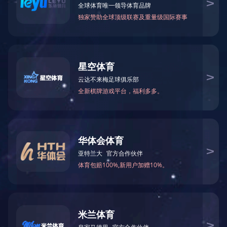
智慧能源
智慧交通
节能控碳
综合能源管控平台
九游体育（中国）官方网站
智慧电力监控系统
智能模块化预制舱变电站